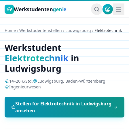
Zum Hauptinhalt springen
Werkstudenten
genie
Home
Werkstudentenstellen
Ludwigsburg
Elektrotechnik
Werkstudent
Elektrotechnik
in
Ludwigsburg
14
–
20
€/Std.
Ludwigsburg
,
Baden-Württemberg
Ingenieurwesen
Stellen für
Elektrotechnik
in
Ludwigsburg
ansehen