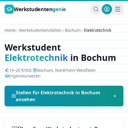
Zum Hauptinhalt springen
Werkstudenten
genie
Home
Werkstudentenstellen
Bochum
Elektrotechnik
Werkstudent
Elektrotechnik
in
Bochum
14
–
20
€/Std.
Bochum
,
Nordrhein-Westfalen
Ingenieurwesen
Stellen für
Elektrotechnik
in
Bochum
ansehen