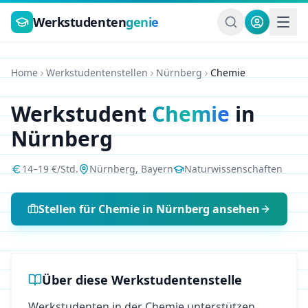
Zum Hauptinhalt springen
Werkstudenten
genie
Home
Werkstudentenstellen
Nürnberg
Chemie
Werkstudent
Chemie
in
Nürnberg
14
–
19
€/Std.
Nürnberg
,
Bayern
Naturwissenschaften
Stellen für
Chemie
in
Nürnberg
ansehen
Über diese Werkstudentenstelle
Werkstudenten in der Chemie unterstützen