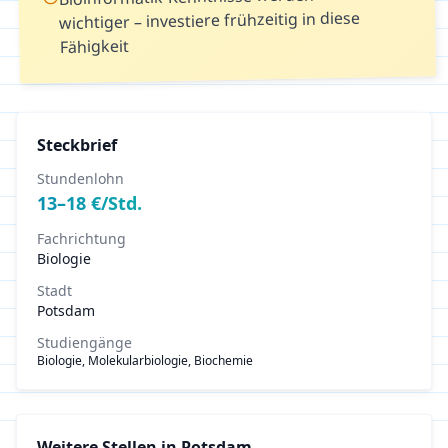
wichtiger – investiere frühzeitig in diese
Fähigkeit
Steckbrief
Stundenlohn
13
–
18
€/Std.
Fachrichtung
Biologie
Stadt
Potsdam
Studiengänge
Biologie, Molekularbiologie, Biochemie
Weitere Stellen in
Potsdam