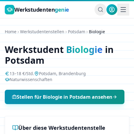
Zum Hauptinhalt springen
Werkstudenten
genie
Home
Werkstudentenstellen
Potsdam
Biologie
Werkstudent
Biologie
in
Potsdam
13
–
18
€/Std.
Potsdam
,
Brandenburg
Naturwissenschaften
Stellen für
Biologie
in
Potsdam
ansehen
Über diese Werkstudentenstelle