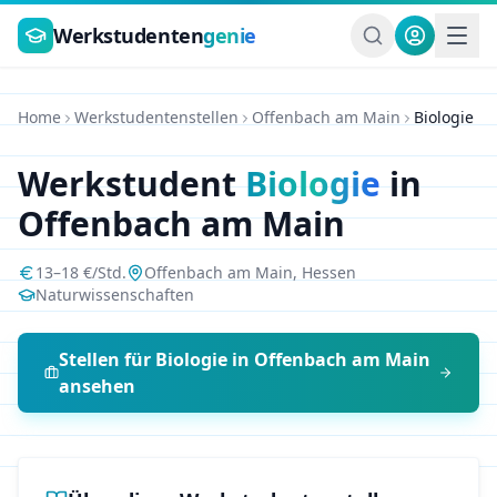
Zum Hauptinhalt springen
Werkstudenten
genie
Home
Werkstudentenstellen
Offenbach am Main
Biologie
Werkstudent
Biologie
in
Offenbach am Main
13
–
18
€/Std.
Offenbach am Main
,
Hessen
Naturwissenschaften
Stellen für
Biologie
in
Offenbach am Main
ansehen