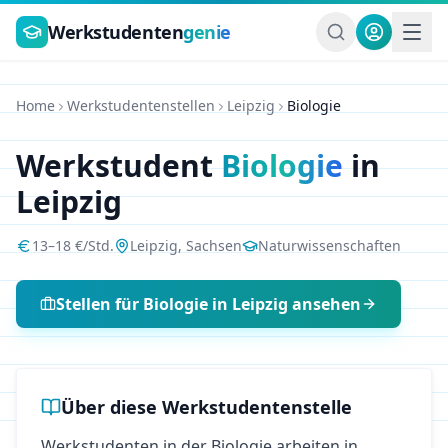
Zum Hauptinhalt springen
Werkstudenten
genie
Home
Werkstudentenstellen
Leipzig
Biologie
Werkstudent
Biologie
in
Leipzig
13
–
18
€/Std.
Leipzig
,
Sachsen
Naturwissenschaften
Stellen für
Biologie
in
Leipzig
ansehen
Über diese Werkstudentenstelle
Werkstudenten in der Biologie arbeiten in