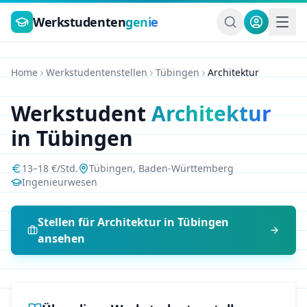
Zum Hauptinhalt springen
Werkstudenten
genie
Home
Werkstudentenstellen
Tübingen
Architektur
Werkstudent
Architektur
in
Tübingen
13
–
18
€/Std.
Tübingen
,
Baden-Württemberg
Ingenieurwesen
Stellen für
Architektur
in
Tübingen
ansehen