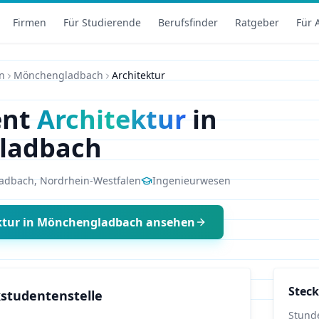
Firmen
Für Studierende
Berufsfinder
Ratgeber
Für 
n
Mönchengladbach
Architektur
ent
Architektur
in
ladbach
adbach
,
Nordrhein-Westfalen
Ingenieurwesen
ktur
in
Mönchengladbach
ansehen
Steck
studentenstelle
Stund