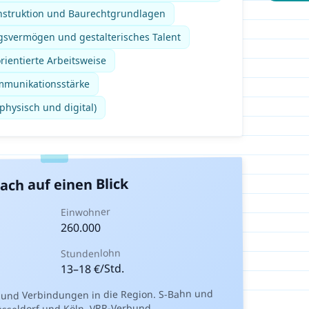
nstruktion und Baurechtgrundlagen
gsvermögen und gestalterisches Talent
rientierte Arbeitsweise
mmunikationsstärke
hysisch und digital)
auf einen Blick
ach
Einwohner
260.000
Stundenlohn
€/Std.
18
–
13
 und Verbindungen in die Region. S-Bahn und
sseldorf und Köln. VRR-Verbund.