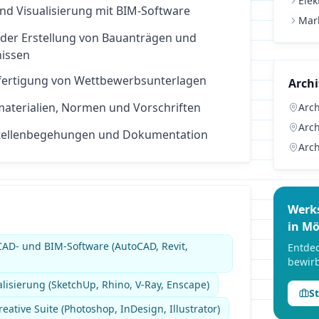
Elek
nd Visualisierung mit BIM-Software
Mar
 der Erstellung von Bauanträgen und
nissen
fertigung von Wettbewerbsunterlagen
Archi
aterialien, Normen und Vorschriften
Arch
Arch
stellenbegehungen und Dokumentation
Arch
Werk
in
Mö
AD- und BIM-Software (AutoCAD, Revit,
Entdec
bewirb
lisierung (SketchUp, Rhino, V-Ray, Enscape)
S
eative Suite (Photoshop, InDesign, Illustrator)