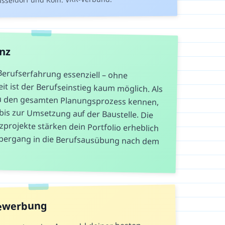
anz
 Berufserfahrung essenziell – ohne
ist der Berufseinstieg kaum möglich. Als
en gesamten Planungsprozess kennen,
s zur Umsetzung auf der Baustelle. Die
ekte stärken dein Portfolio erheblich
rgang in die Berufsausübung nach dem
Bewerbung