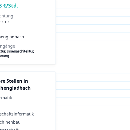
8
€/Std.
ichtung
ektur
engladbach
engänge
tur, Innenarchitektur,
lanung
re Stellen in
hengladbach
rmatik
schaftsinformatik
chinenbau