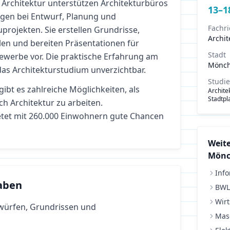
 Architektur unterstützen Architekturbüros
13
–
1
gen bei Entwurf, Planung und
Fachr
projekten. Sie erstellen Grundrisse,
Archit
len und bereiten Präsentationen für
Stadt
werbe vor. Die praktische Erfahrung am
Mönch
 das Architekturstudium unverzichtbar.
Studi
gibt es zahlreiche Möglichkeiten, als
Architek
Stadtp
ich
Architektur
zu arbeiten.
tet mit 260.000 Einwohnern gute Chancen
Weite
Mönc
Info
aben
BWL
Wirt
twürfen, Grundrissen und
Mas