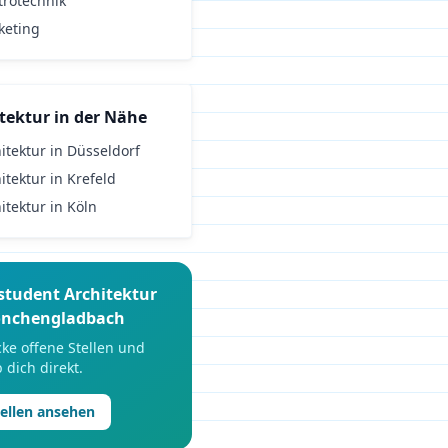
trotechnik
keting
tektur
in der Nähe
itektur
in
Düsseldorf
itektur
in
Krefeld
itektur
in
Köln
student
Architektur
nchengladbach
ke offene Stellen und
 dich direkt.
tellen ansehen