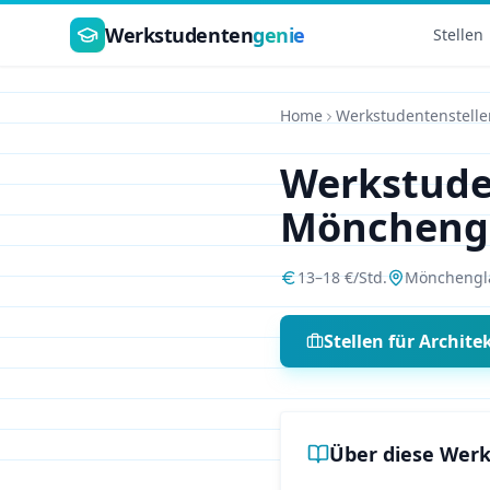
Zum Hauptinhalt springen
Werkstudenten
genie
Stellen
Home
Werkstudentenstelle
Werkstud
Möncheng
13
–
18
€/Std.
Mönchengl
Stellen für
Archite
Über diese Werk