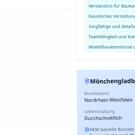
Verständnis für Bauko
Räumliches Vorstellun
Sorgfältige und detailo
Teamfähigkeit und Ko
Modellbaukenntnisse (p
Mönchengladb
Bundesland
Nordrhein-Westfalen
Lebenshaltung
Durchschnittlich
NEW betreibt Busnetz
Regionalbahn nach Dü