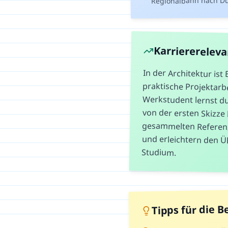
Karriererelev
In der Architektur ist
praktische Projektarbeit 
Werkstudent lernst du d
von der ersten Skizze bi
gesammelten Referenzproj
und erleichtern den Übe
Studium.
Tipps für die 