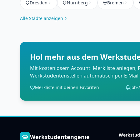
Dresden
Nürnberg
Bremen
Alle Städte anzeigen
Hol mehr aus dem Werkstude
Mit kostenlosem Account: Merkliste anlegen,
Werkstudentenstellen automatisch per E-Mai
Merkliste mit deinen Favoriten
Job-
Werkstud
Werkstudentengenie