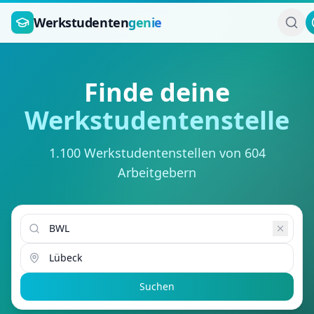
Zum Hauptinhalt springen
Werkstudenten
genie
Finde deine
Werkstudentenstelle
1.100 Werkstudentenstellen von 604
Arbeitgebern
Suchen