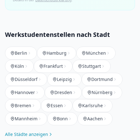
Werkstudentenstellen nach Stadt
Berlin
Hamburg
München
Köln
Frankfurt
Stuttgart
Düsseldorf
Leipzig
Dortmund
Hannover
Dresden
Nürnberg
Bremen
Essen
Karlsruhe
Mannheim
Bonn
Aachen
Alle Städte anzeigen