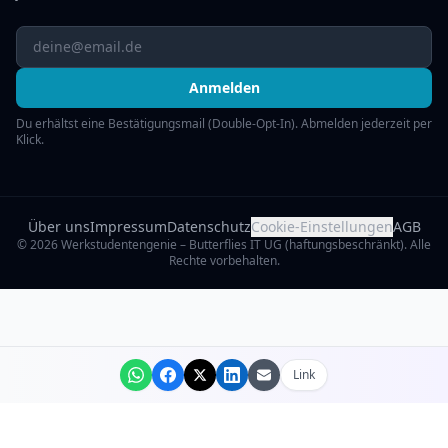
Anmelden
Du erhältst eine Bestätigungsmail (Double-Opt-In). Abmelden jederzeit per
Klick.
Über uns
Impressum
Datenschutz
Cookie-Einstellungen
AGB
©
2026
Werkstudentengenie – Butterflies IT UG (haftungsbeschränkt). Alle
Rechte vorbehalten.
Link