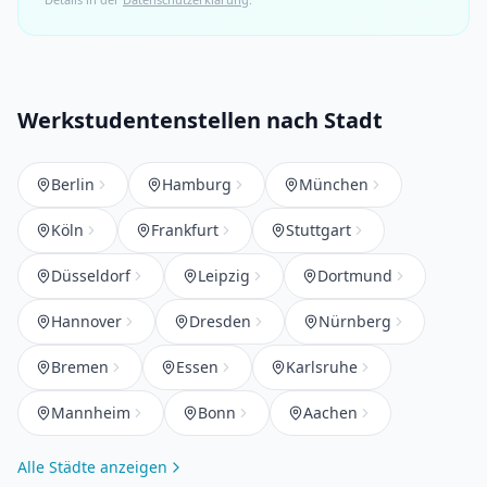
Werkstudentenstellen nach Stadt
Berlin
Hamburg
München
Köln
Frankfurt
Stuttgart
Düsseldorf
Leipzig
Dortmund
Hannover
Dresden
Nürnberg
Bremen
Essen
Karlsruhe
Mannheim
Bonn
Aachen
Alle Städte anzeigen