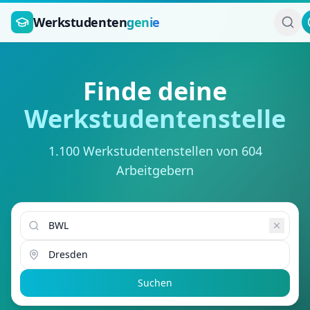
Zum Hauptinhalt springen
Werkstudenten
genie
Finde deine
Werkstudentenstelle
1.100 Werkstudentenstellen von 604
Arbeitgebern
Suchen