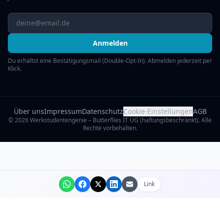
Anmelden
Du erhältst eine Bestätigungsmail (Double-Opt-In). Abmelden jederzeit per
Klick.
Über uns
Impressum
Datenschutz
Cookie-Einstellungen
AGB
©
2026
Werkstudentengenie – Butterflies IT UG (haftungsbeschränkt). Alle
Rechte vorbehalten.
Link