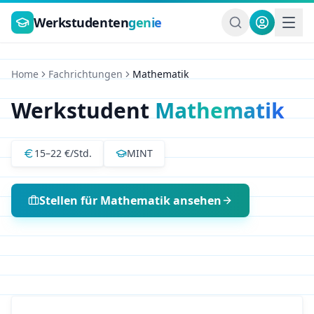
Zum Hauptinhalt springen
Werkstudenten
genie
Home
Fachrichtungen
Mathematik
Werkstudent
Mathematik
15
–
22
€/Std.
MINT
Stellen für
Mathematik
ansehen